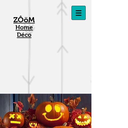
ZÔöM
Home
Déco