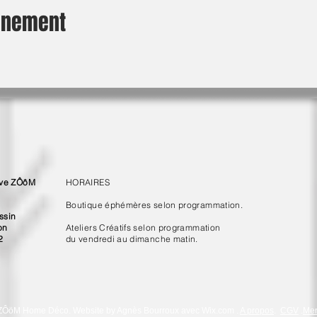
vénement
ive ZÔôM
HORAIRES
Boutique éphémères selon programmation.
ssin
on
Ateliers Créatifs selon programmation
2
du vendredi au dimanche matin.
ZÔöM Home Déco. Website by Agnès Bourroux avec
Wix.com
.
A propos
.
CGV
.
Men