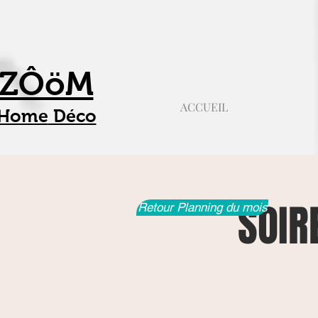
ZÔöM
ACCUEIL
Home
Déco
SOIR
Retour Planning du mois