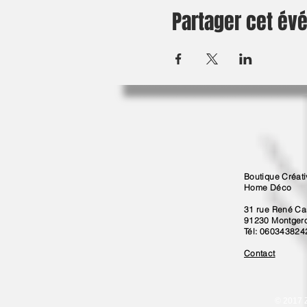
Partager cet é
Boutique Créat
Home Déco
31 rue René Ca
91230 Montger
Tél: 060343824
Contact
© 2017 